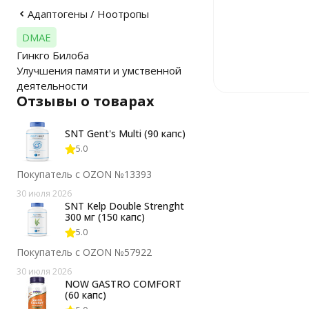
Адаптогены / Ноотропы
DMAE
Гинкго Билоба
Улучшения памяти и умственной
деятельности
Отзывы о товарах
SNT Gent's Multi (90 капс)
5.0
Покупатель с OZON №13393
30 июля 2026
SNT Kelp Double Strenght
300 мг (150 капс)
5.0
Покупатель с OZON №57922
30 июля 2026
NOW GASTRO COMFORT
(60 капс)