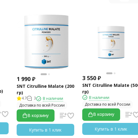
3 550
₽
1 990
₽
SNT Citrulline Malate (50
SNT Citrulline Malate (200
р)
гр)
гр)
В наличии
4.7
3
В наличии
Доставка по всей России
Доставка по всей России
В корзину
В корзину
Купить в 1 клик
Купить в 1 клик