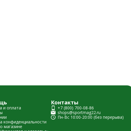
щь
Контакты
а и оплата
+7 (800) 700-08-86
ты
shops@sportmag22.ru
нии
Пн-Вс 10:00-20:00 (без перерыва)
а конфиденциальности
о магазине