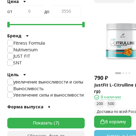
Цена
от
до
Бренд
Fitness Formula
Nutriversum
JUST FIT
SNT
Цель
790
₽
увеличение выносливости и силы
JustFit L-Citrulline 
Выносливость
гр)
Увеличение силы и выносливости
В наличии
200
500
Форма выпуска
Доставка по всей Рос
В корзину
Показать
Купить в 1 кл
Сбросить фильтр