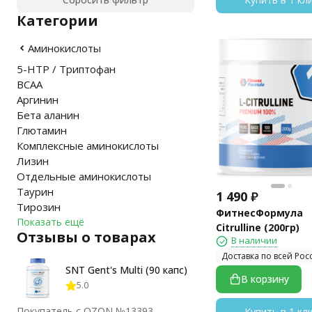
Категории
Аминокислоты
5-HTP / Триптофан
BCAA
Аргинин
Бета аланин
Глютамин
Комплексные аминокислоты
Лизин
Отдельные аминокислоты
Таурин
1 490
₽
Тирозин
ФитнесФормула
Показать ещё
Citrulline (200гр)
Отзывы о товарах
В наличии
Доставка по всей Рос
SNT Gent's Multi (90 капс)
В корзину
5.0
Покупатель с OZON №13393
Купить в 1 кл