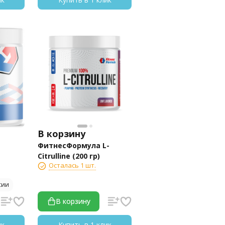
В корзину
ФитнесФормула L-
Citrulline (200 гр)
Осталась 1 шт.
сии
В корзину
ик
Купить в 1 клик