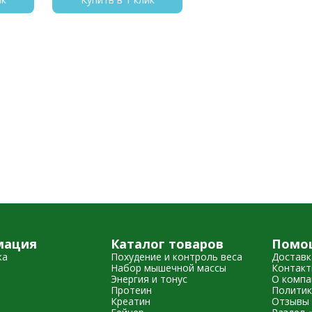
мация
Каталог товаров
Помо
жа
Похудение и контроль веса
Доставк
Набор мышечной массы
Контак
Энергия и тонус
О компа
Протеин
Политик
Креатин
Отзывы 