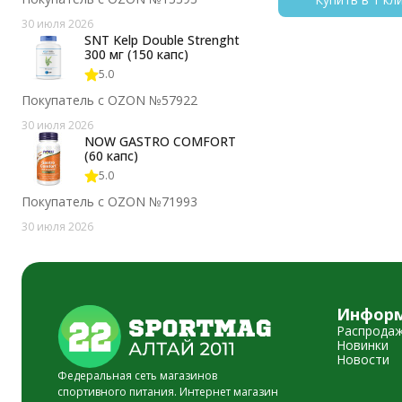
30 июля 2026
SNT Kelp Double Strenght
300 мг (150 капс)
5.0
Покупатель с OZON №57922
30 июля 2026
NOW GASTRO COMFORT
(60 капс)
5.0
Покупатель с OZON №71993
30 июля 2026
Инфор
Распрода
Новинки
Новости
Федеральная сеть магазинов
спортивного питания. Интернет магазин