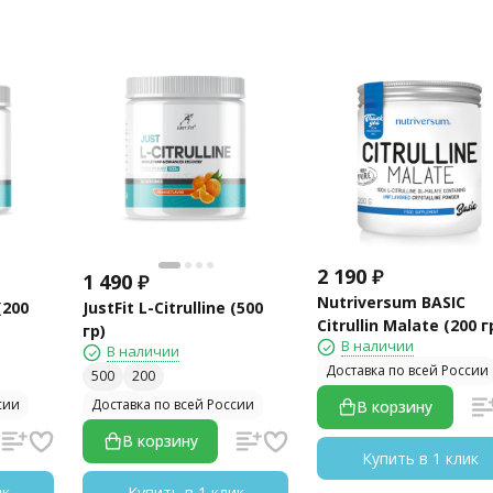
2 190
₽
1 490
₽
Nutriversum BASIC
(200
JustFit L-Citrulline (500
Citrullin Malate (200 г
гр)
В наличии
В наличии
Доставка по всей России
500
200
сии
Доставка по всей России
В корзину
В корзину
Купить в 1 клик
ик
Купить в 1 клик