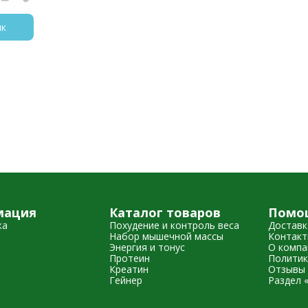
ик
мация
Каталог товаров
Помо
жа
Похудение и контроль веса
Доставк
Набор мышечной массы
Контак
Энергия и тонус
О компа
Протеин
Политик
Креатин
Отзывы 
Гейнер
Раздел 