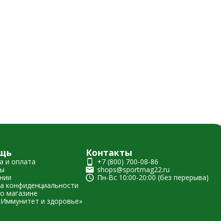
щь
Контакты
а и оплата
+7 (800) 700-08-86
ты
shops@sportmag22.ru
нии
Пн-Вс 10:00-20:00 (без перерыва)
а конфиденциальности
о магазине
«Иммунитет и здоровье»