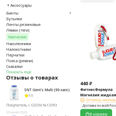
Аксессуары
Бинты
Бутылки
Ленты резиновые
Лямки (тяги)
Магнезия
Наколенники
Налокотники
Перчатки
Пояса (ремни)
Скакалки
Показать ещё
Отзывы о товарах
440
₽
ФитнесФормула
SNT Gent's Multi (90 капс)
Магнезия жидкая
5.0
Осталось несколь
мл)
Покупатель с OZON №13393
Доставка по всей Рос
30 июля 2026
В корзину