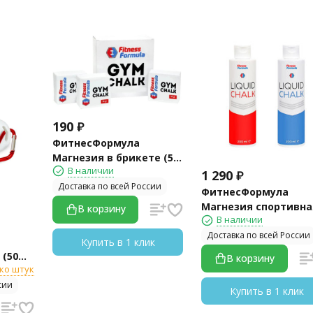
190
₽
ФитнесФормула
Магнезия в брикете (56
В наличии
гр)
1 290
₽
Доставка по всей России
ФитнесФормула
Магнезия спортивна
В корзину
В наличии
растворе (250 мл)
Доставка по всей России
Купить в 1 клик
 (50
В корзину
ко штук
сии
Купить в 1 клик