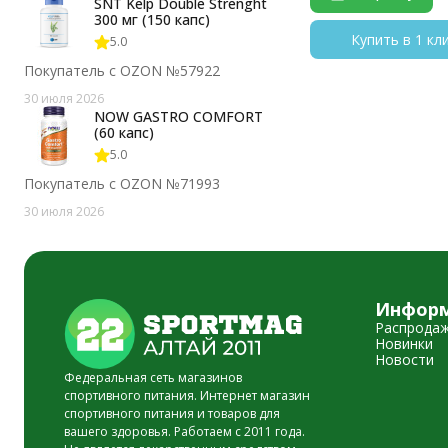
SNT Kelp Double Strenght
300 мг (150 капс)
Купить в 1 кл
5.0
Покупатель с OZON №57922
30 июля 2026
NOW GASTRO COMFORT
(60 капс)
5.0
Покупатель с OZON №71993
30 июля 2026
Инфор
Распрода
Новинки
Новости
Федеральная сеть магазинов
спортивного питания. Интернет магазин
спортивного питания и товаров для
вашего здоровья. Работаем с 2011 года.