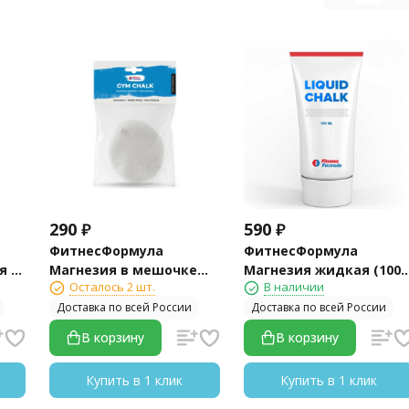
290
₽
590
₽
ФитнесФормула
ФитнесФормула
я в
Магнезия в мешочке
Магнезия жидкая (100
Осталось 2 шт.
В наличии
(56 гр)
мл)
Доставка по всей России
Доставка по всей России
В корзину
В корзину
Купить в 1 клик
Купить в 1 клик