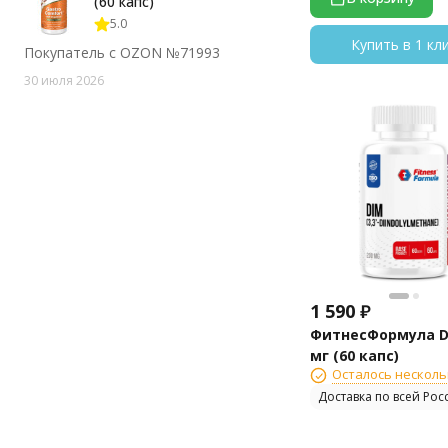
(60 капс)
5.0
Купить в 1 кл
Покупатель с OZON №71993
30 июля 2026
1 590
₽
ФитнесФормула D
мг (60 капс)
Осталось несколь
Доставка по всей Рос