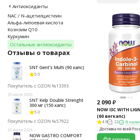
Антиоксиданты
NAC / N-ацетилцистеин
Альфа-липоевая кислота
Коэнзим Q10
Куркумин
Остальные антиоксиданты
Отзывы о товарах
SNT Gent's Multi (90 капс)
5.0
Покупатель с OZON №13393
30 июля 2026
SNT Kelp Double Strenght
2 090
₽
300 мг (150 капс)
NOW I3C WITH LIG
5.0
(60 вегкапс)
Покупатель с OZON №57922
4.9
22
В нали
Доставка по всей Рос
30 июля 2026
NOW GASTRO COMFORT
В корзину