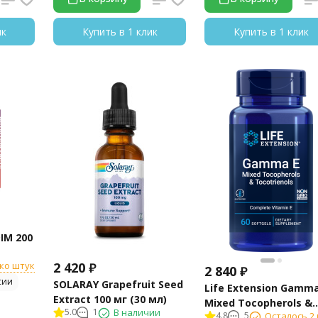
ик
Купить в 1 клик
Купить в 1 клик
IM 200
2 420
₽
ко штук
2 840
₽
сии
SOLARAY Grapefruit Seed
Life Extension Gamma
Extract 100 мг (30 мл)
Mixed Tocopherols &
5.0
1
В наличии
4.8
5
Осталось 2 
Tocotrienols (60 капс