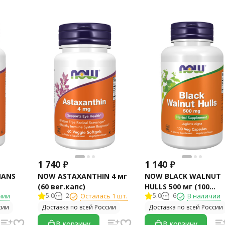
1 740
₽
1 140
₽
NANS
NOW ASTAXANTHIN 4 мг
NOW BLACK WALNUT
(60 вег.капс)
HULLS 500 мг (100
чии
5.0
2
Осталась 1 шт.
5.0
6
В наличии
вегкапс)
сии
Доставка по всей России
Доставка по всей России
В корзину
В корзину