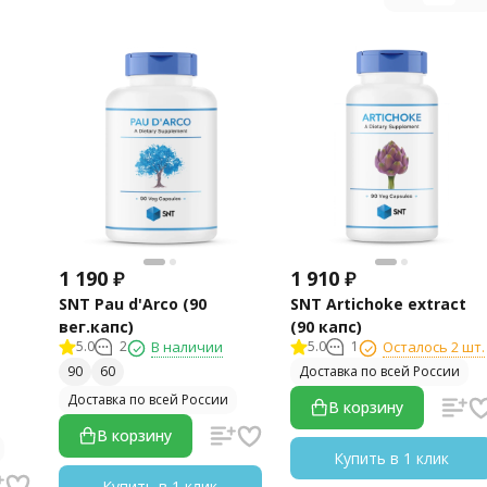
1 190
₽
1 910
₽
SNT Pau d'Arco (90
SNT Artichoke extract
вег.капс)
(90 капс)
5.0
2
В наличии
5.0
1
Осталось 2 шт.
90
60
Доставка по всей России
Доставка по всей России
В корзину
В корзину
Купить в 1 клик
Купить в 1 клик