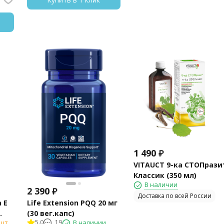
1 490
₽
VITAUCT 9-ка СТОПрази
Классик (350 мл)
В наличии
2 390
₽
Доставка по всей России
 E
Life Extension PQQ 20 мг
(30 вег.капс)
шт.
5.0
19
В наличии
)