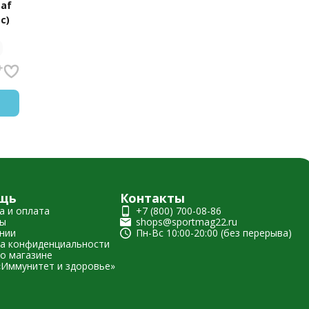
eaf
пс)
щь
Контакты
а и оплата
+7 (800) 700-08-86
ты
shops@sportmag22.ru
нии
Пн-Вс 10:00-20:00 (без перерыва)
а конфиденциальности
о магазине
«Иммунитет и здоровье»