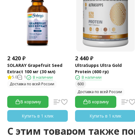
2 420
₽
2 440
₽
SOLARAY Grapefruit Seed
UltraSupps Ultra Gold
Extract 100 мг (30 мл)
Protein (600 гр)
5.0
1
В наличии
В наличии
Доставка по всей России
600
Доставка по всей России
В корзину
В корзину
Купить в 1 клик
Купить в 1 клик
C этим товаром также п