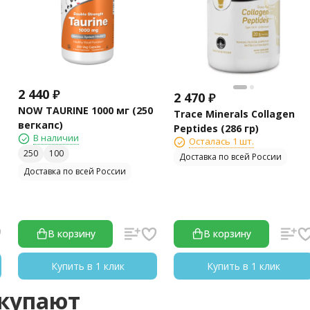
2 440
₽
2 470
₽
NOW TAURINE 1000 мг (250
Trace Minerals Collagen
вегкапс)
Peptides (286 гр)
В наличии
Осталась 1 шт.
250
100
Доставка по всей России
Доставка по всей России
В корзину
В корзину
Купить в 1 клик
Купить в 1 клик
окупают