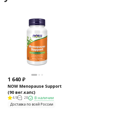
1 640
₽
NOW Menopause Support
(90 вег.капс)
4.9
28
В наличии
Доставка по всей России