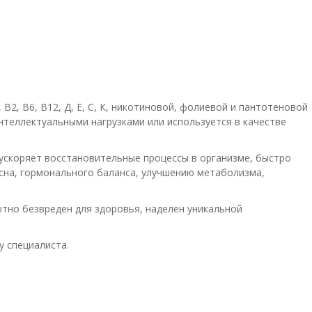
2, В6, В12, Д, Е, С, К, никотиновой, фолиевой и пантотеновой
интеллектуальными нагрузками или используется в качестве
ускоряет восстановительные процессы в организме, быстро
сна, гормонального баланса, улучшению метаболизма,
но безвреден для здоровья, наделен уникальной
у специалиста.