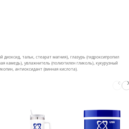
иоксид, тальк, стеарат магния), глазурь (гидроксипропил
ая камедь), увлажнитель (полиэтилен гликоль), кукурузный
копин, антиоксидант (винная кислота).