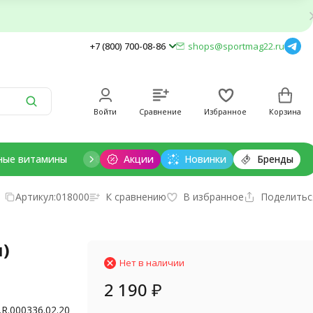
+7 (800) 700-08-86
shops@sportmag22.ru
Войти
Сравнение
Избранное
Корзина
ные витамины
Отдельные минералы
Акции
Новинки
Добавки для дет
Бренды
Артикул:
018000
К сравнению
В избранное
Поделитьс
л)
Нет в наличии
2 190
₽
.R.000336.02.20