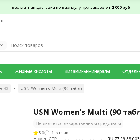
Бесплатная доставка по Барнаулу при заказе
от 2 000 руб.
кты
ы
Жирные кислоты
Витамины/минералы
Отдель
ны
USN Women's Multi (90 табл)
USN Women's Multi (90 таб
Не является лекарственным средством
5.0
1 отзыв
Номер СГР
RU.77.99.88.003