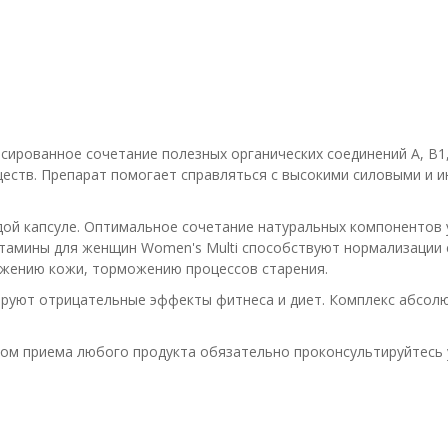
ированное сочетание полезных органических соединений А, В1, В
еществ. Препарат помогает справляться с высокими силовыми и 
ой капсуле. Оптимальное сочетание натуральных компонентов 
тамины для женщин Women's Multi способствуют нормализации 
ложению кожи, торможению процессов старения.
уют отрицательные эффекты фитнеса и диет. Комплекс абсолют
лом приема любого продукта обязательно проконсультируйтесь 