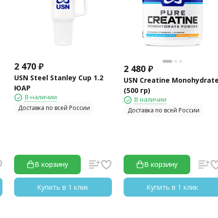
2 470
₽
2 480
₽
USN Steel Stanley Cup 1.2
USN Creatine Monohydrat
ЮАР
(500 гр)
В наличии
В наличии
Доставка по всей России
Доставка по всей России
В корзину
В корзину
Купить в 1 клик
Купить в 1 клик