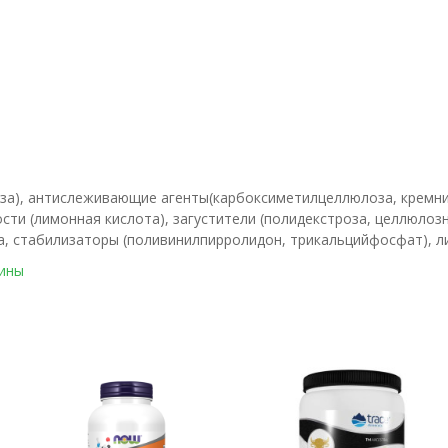
а), антислеживающие агенты(карбоксиметилцеллюлоза, кремний д
ти (лимонная кислота), загустители (полидекстроза, целлюлозн
а, стабилизаторы (поливинилпирролидон, трикальцийфосфат), ли
ины