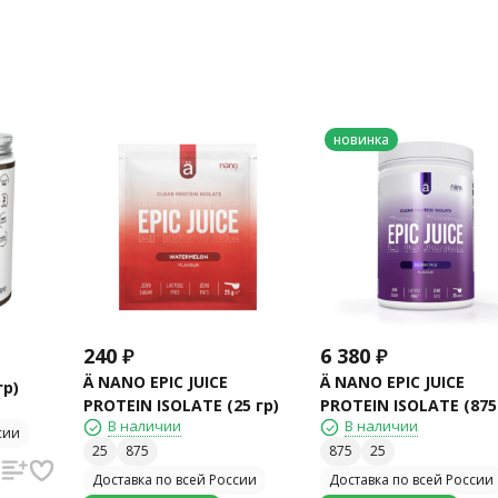
новинка
240
₽
6 380
₽
Ä NANO EPIC JUICE
Ä NANO EPIC JUICE
гр)
PROTEIN ISOLATE (25 гр)
PROTEIN ISOLATE (875
В наличии
В наличии
сии
25
875
875
25
Доставка по всей России
Доставка по всей России