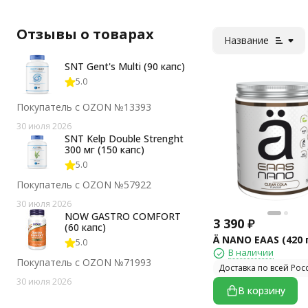
Отзывы о товарах
Название
SNT Gent's Multi (90 капс)
5.0
Покупатель с OZON №13393
30 июля 2026
SNT Kelp Double Strenght
300 мг (150 капс)
5.0
Покупатель с OZON №57922
30 июля 2026
NOW GASTRO COMFORT
3 390
₽
(60 капс)
Ä NANO EAAS (420 
5.0
В наличии
Покупатель с OZON №71993
Доставка по всей Рос
30 июля 2026
В корзину