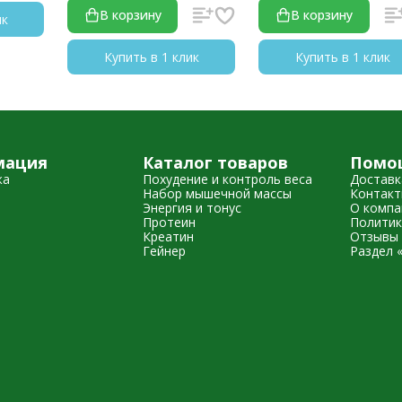
В корзину
В корзину
ик
Купить в 1 клик
Купить в 1 клик
мация
Каталог товаров
Помо
жа
Похудение и контроль веса
Доставк
Набор мышечной массы
Контак
Энергия и тонус
О компа
Протеин
Политик
Креатин
Отзывы 
Гейнер
Раздел 