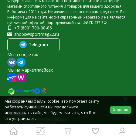
Федеральная сеть магазинов спортивного питания. Интернет
магазин спортивного питания и товаров для вашего здоровья.
Работаем с 2011 года. Не является лекарственным средством. Вся
информация на сайте носит справочный характер и не является
публичной офертой, определяемой статьёй ГК 437 РФ
+7 (800) 700-08-86
shops@sportmag22.ru
Telegram
Мы в соцсетях
Мы на маркетплейсах
Информация
Мы сохраняем файлы cookie: это помогает сайту
Каталог товаров
работать лучше. Если Вы продолжите
Хорошо
использовать сайт, мы будем считать, что Вас
Помощь
это устраивает.
Политика персональных данных
© 2011-2026 Sportmag22.ru
Разработано в
bodysite.ru