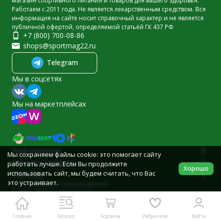
магазин спортивного питания и товаров для вашего здоровья.
Работаем с 2011 года. Не является лекарственным средством. Вся
информация на сайте носит справочный характер и не является
публичной офертой, определяемой статьёй ГК 437 РФ
+7 (800) 700-08-86
shops@sportmag22.ru
Telegram
Мы в соцсетях
Мы на маркетплейсах
Информация
Мы сохраняем файлы cookie: это помогает сайту
Каталог товаров
работать лучше. Если Вы продолжите
Хорошо
использовать сайт, мы будем считать, что Вас
Помощь
это устраивает.
Политика персональных данных
© 2011-2026 Sportmag22.ru
Разработано в
bodysite.ru
Главная
Каталог
Корзина
Избранное
Войти