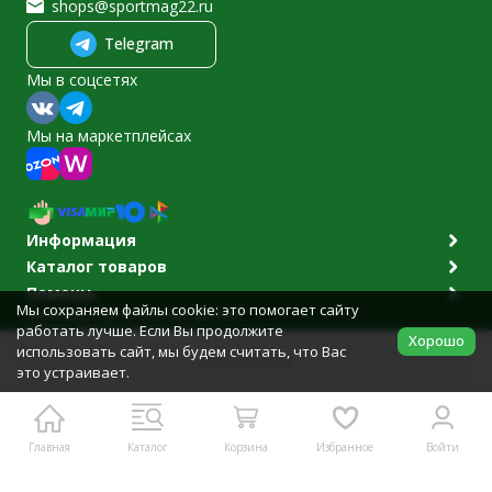
shops@sportmag22.ru
Telegram
Мы в соцсетях
Мы на маркетплейсах
Информация
Каталог товаров
Помощь
Мы сохраняем файлы cookie: это помогает сайту
Политика персональных данных
работать лучше. Если Вы продолжите
© 2011-2026 Sportmag22.ru
Хорошо
Разработано в
bodysite.ru
использовать сайт, мы будем считать, что Вас
В корзину
это устраивает.
Главная
Каталог
Корзина
Избранное
Войти