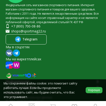
Федеральная сеть магазинов спортивного питания. Интернет
магазин спортивного питания и товаров для вашего здоровья.
Работаем с 2011 года. Не является лекарственным средством. Вся
информация на сайте носит справочный характер и не является
публичной офертой, определяемой статьёй ГК 437 РФ
+7 (800) 700-08-86
shops@sportmag22.ru
Telegram
Мы в соцсетях
Мы на маркетплейсах
Информация
Мы сохраняем файлы cookie: это помогает сайту
Каталог товаров
работать лучше. Если Вы продолжите
Хорошо
использовать сайт, мы будем считать, что Вас
Помощь
это устраивает.
Политика персональных данных
© 2011-2026 Sportmag22.ru
Разработано в
bodysite.ru