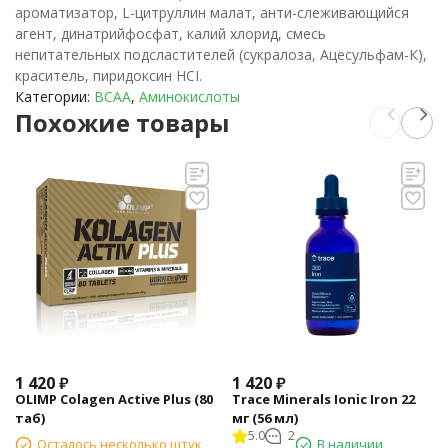
ароматизатор, L-цитруллин малат, анти-слеживающийся
агент, динатрийфосфат, калий хлорид, смесь
непитательных подсластителей (сукралоза, Ацесульфам-К),
краситель, пиридоксин HCI.
Категории:
BCAA
,
Аминокислоты
Похожие товары
1 420
₽
1 420
₽
OLIMP Colagen Active Plus (80
Trace Minerals Ionic Iron 22
таб)
мг (56 мл)
5.0
2
Осталось несколько штук
В наличии