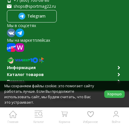
+7 (800) 700-08-86
shops@sportmag22.ru
Telegram
Мы в соцсетях
Мы на маркетплейсах
Информация
Каталог товаров
Помощь
Мы сохраняем файлы cookie: это помогает сайту
Политика персональных данных
работать лучше. Если Вы продолжите
© 2011-2026 Sportmag22.ru
Хорошо
Разработано в
bodysite.ru
использовать сайт, мы будем считать, что Вас
В корзину
это устраивает.
Главная
Каталог
Корзина
Избранное
Войти