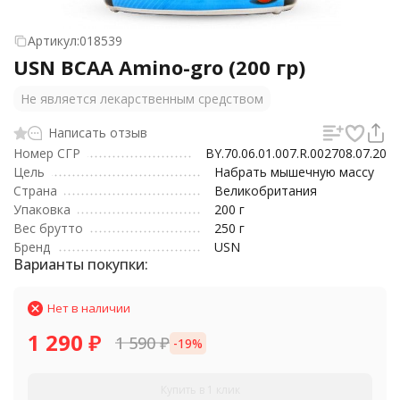
Артикул:
018539
USN BCAA Amino-gro (200 гр)
Не является лекарственным средством
Написать отзыв
Номер СГР
BY.70.06.01.007.R.002708.07.20
Цель
Набрать мышечную массу
Страна
Великобритания
Упаковка
200 г
Вес брутто
250 г
Бренд
USN
Варианты покупки:
Нет в наличии
1 290
₽
1 590
₽
-19%
Купить в 1 клик