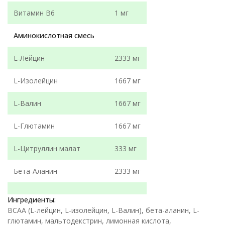
Витамин В6
1 мг
Аминокислотная смесь
L-Лейцин
2333 мг
L-Изолейцин
1667 мг
L-Валин
1667 мг
L-Глютамин
1667 мг
L-Цитруллин малат
333 мг
Бета-Аланин
2333 мг
Ингредиенты:
BCAA (L-лейцин, L-изолейцин, L-Валин), бета-аланин, L-
глютамин, мальтодекстрин, лимонная кислота,