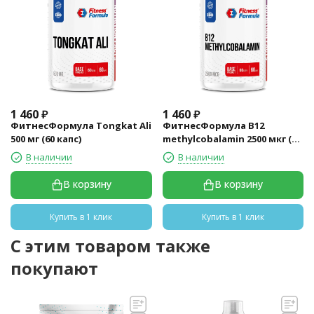
1 460
₽
1 460
₽
ФитнесФормула Tongkat Ali
ФитнесФормула B12
500 мг (60 капс)
methylcobalamin 2500 мкг (60
капс)
В наличии
В наличии
В корзину
В корзину
Купить в 1 клик
Купить в 1 клик
C этим товаром также
покупают