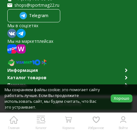
shops@sportmag22.ru
Telegram
Мы в соцсетях
Мы на маркетплейсах
Информация
Каталог товаров
Помощь
Мы сохраняем файлы cookie: это помогает сайту
Политика персональных данных
работать лучше. Если Вы продолжите
© 2011-2026 Sportmag22.ru
Хорошо
Разработано в
bodysite.ru
использовать сайт, мы будем считать, что Вас
В корзину
это устраивает.
Главная
Каталог
Корзина
Избранное
Войти