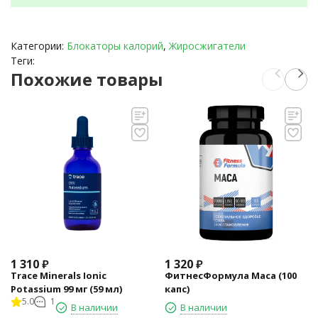
Категории:
Блокаторы калорий
,
Жиросжигатели
Теги:
Похожие товары
1 310
₽
1 320
₽
Trace Minerals Ionic
ФитнесФормула Maca (100
Potassium 99 мг (59 мл)
капс)
5.0
1
В наличии
В наличии