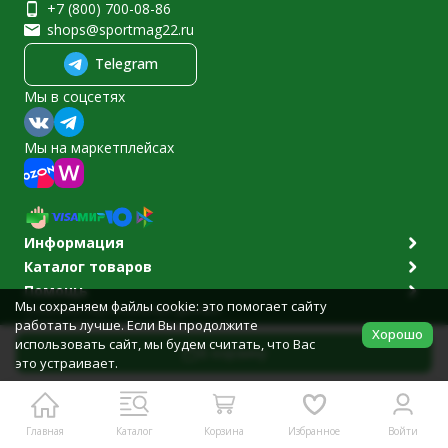
+7 (800) 700-08-86
shops@sportmag22.ru
Telegram
Мы в соцсетях
Мы на маркетплейсах
Информация
Каталог товаров
Помощь
Мы сохраняем файлы cookie: это помогает сайту
Политика персональных данных
работать лучше. Если Вы продолжите
© 2011-2026 Sportmag22.ru
Хорошо
Разработано в
bodysite.ru
использовать сайт, мы будем считать, что Вас
В корзину
это устраивает.
Главная
Каталог
Корзина
Избранное
Войти