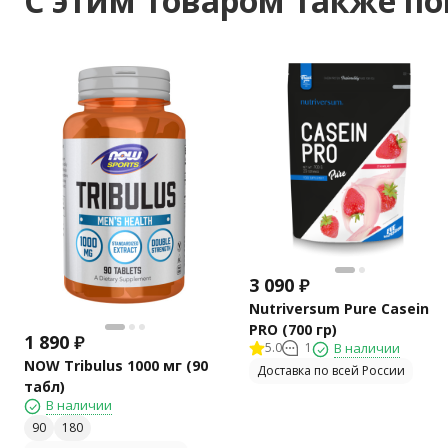
C этим товаром также п
3 090
₽
Nutriversum Pure Casein
PRO (700 гр)
1 890
₽
5.0
1
В наличии
NOW Tribulus 1000 мг (90
Доставка по всей России
табл)
В наличии
90
180