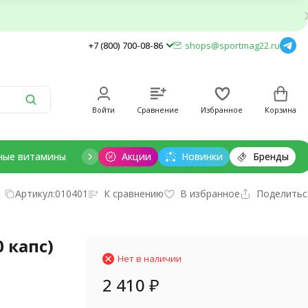
+7 (800) 700-08-86
shops@sportmag22.ru
Войти
Сравнение
Избранное
Корзина
ные витамины
Отдельные минералы
Акции
Новинки
Добавки для дет
Бренды
Артикул:
010401
К сравнению
В избранное
Поделитьс
 капс)
Нет в наличии
2 410
₽