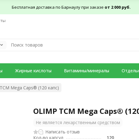
Бесплатная доставка по Барнаулу при заказе
от 2 000 руб.
кты
ы
Жирные кислоты
Витамины/минералы
Отдель
TCM Mega Caps® (120 капс)
OLIMP TCM Mega Caps® (120
Не является лекарственным средством
Написать отзыв
Кол-во капсул
120