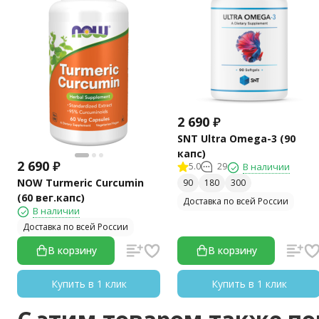
2 690
₽
SNT Ultra Omega-3 (90
капс)
2 690
₽
5.0
29
В наличии
NOW Turmeric Curcumin
90
180
300
(60 вег.капс)
Доставка по всей России
В наличии
Доставка по всей России
В корзину
В корзину
Купить в 1 клик
Купить в 1 клик