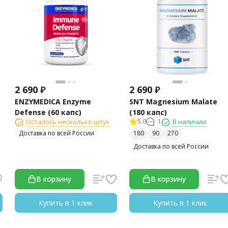
2 690
₽
2 690
₽
ENZYMEDICA Enzyme
SNT Magnesium Malate
Defense (60 капс)
(180 капс)
Осталось несколько штук
5.0
1
В наличии
Доставка по всей России
180
90
270
Доставка по всей России
В корзину
В корзину
Купить в 1 клик
Купить в 1 клик