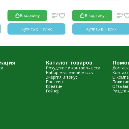
В корзину
В корзину
Купить в 1 клик
Купить в 1 клик
мация
Каталог товаров
Помо
жа
Похудение и контроль веса
Доставк
Набор мышечной массы
Контак
Энергия и тонус
О компа
Протеин
Политик
Креатин
Отзывы 
Гейнер
Раздел 