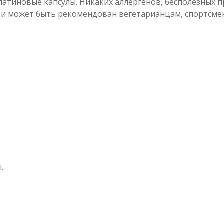
латиновые капсулы. Никаких аллергенов, бесполезных 
 и может быть рекомендован вегетарианцам, спортсмена
.