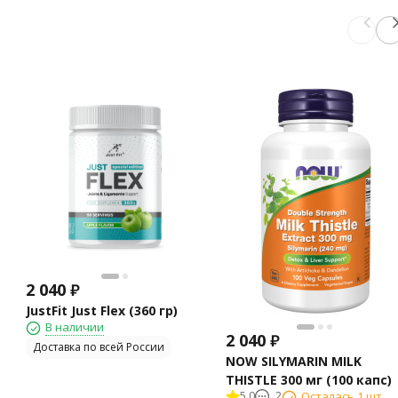
2 040
₽
JustFit Just Flex (360 гр)
В наличии
2 040
₽
Доставка по всей России
NOW SILYMARIN MILK
THISTLE 300 мг (100 капс)
5.0
2
Осталась 1 шт.