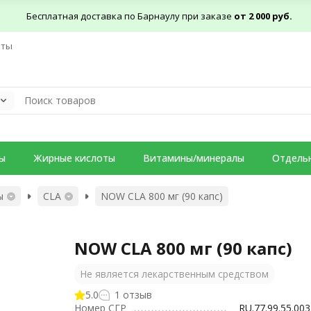
Бесплатная доставка по Барнаулу при заказе
от 2 000 руб.
кты
ы
Жирные кислоты
Витамины/минералы
Отдель
ы
CLA
NOW CLA 800 мг (90 капс)
NOW CLA 800 мг (90 капс)
Не является лекарственным средством
5.0
1 отзыв
Номер СГР
RU.77.99.55.003