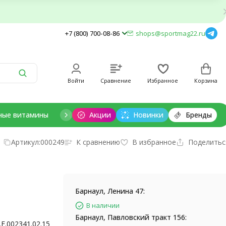
+7 (800) 700-08-86
shops@sportmag22.ru
Войти
Сравнение
Избранное
Корзина
ные витамины
Отдельные минералы
Акции
Новинки
Добавки для дет
Бренды
Артикул:
000249
К сравнению
В избранное
Поделитьс
Барнаул, Ленина 47:
В наличии
Барнаул, Павловский тракт 156:
.E.002341.02.15