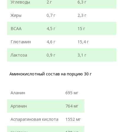
Углеводы
2 г
6,3 г
Жиры
0,7 г
2,3 г
ВСАА
4,5 г
15 г
Глютамин
4,6 г
15,4 г
Лактоза
0,9 г
3,1 г
Аминокислотный состав на порцию 30 г
Аланин
695 мг
Аргинин
764 мг
Аспарагиновая кислота
1552 мг