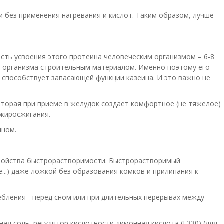
 без применения нагревания и кислот. Таким образом, лучше
сть усвоения этого протеина человеческим организмом – 6-8
и организма строительным материалом. Именно поэтому его
 способствует запасающей функции казеина. И это важно не
оторая при приеме в желудок создает комфортное (не тяжелое)
 жиросжигания.
чном.
 свойства быстрорастворимости. Быстрорастворимый
...) даже ложкой без образования комков и прилипания к
ебления - перед сном или при длительных перерывах между
ая соль, регулятор кислотности лимонная кислота (Е330) (для