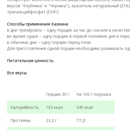
вкусов "Клубника" и "Черника"), краситель натуральный (Е16
трикальцийфосфат (Е341).
Способы применения Казеина:
в дни тренировок – одну порцию за час до сна или в качест
во время сушки – одну порцию в первой половине дня и пере
в обычные дни – одну порцию перед сном.
Для приготовления одной порции необходимо размешать одну
Питательная ценность:
Все вкусы
Порция 30 г
На 100 г порошка
Калорийность
103 ккал
345 ккал
Протеины
23,2 г
77,2г