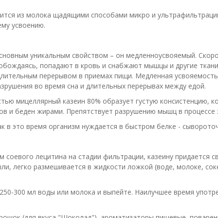
дится из молока щадящими способами микро и ультрафильтрации
ему усвоению.
основным уникальным свойством – он медленноусвояемый. Скоро
вобождаясь, попадают в кровь и снабжают мышцы и другие ткан
 длительным перерывом в приемах пищи. Медленная усвояемость
азрушения во время сна и длительных перерывах между едой.
стью мицеллярный казеин 80% образует густую консистенцию, к
дов и беден жирами. Препятствует разрушению мышц в процессе
ак в это время организм нуждается в быстром белке - сыворото
ем соевого лецитина на стадии фильтрации, казеину придается
ли, легко размешивается в жидкости ложкой (воде, молоке, соке
в 250-300 мл воды или молока и выпейте. Наилучшее время употр
рошок (для вкуса "Шоколад"), ароматизаторы пищевые, поваренн