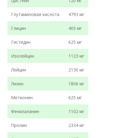
Цистеин
120 мг
Глутаминовая кислота
4793 мг
Глицин
405 мг
Гистидин
625 мг
Изолейцин
1123 мг
Лейцин
2130 мг
Лизин
1806 мг
Метионин
625 мг
Фенилаланин
1102 мг
Пролин
2334 мг