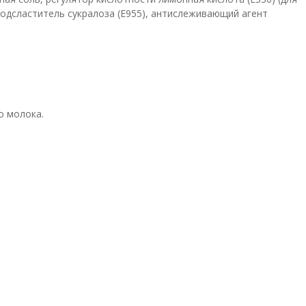
, подсластитель сукралоза (Е955), антислеживающий агент
о молока.