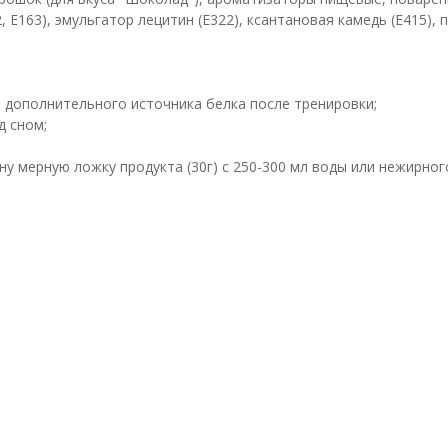
2, Е163), эмульгатор лецитин (Е322), ксантановая камедь (Е415)
ве дополнительного источника белка после тренировки;
д сном;
 мерную ложку продукта (30г) с 250-300 мл воды или нежирног