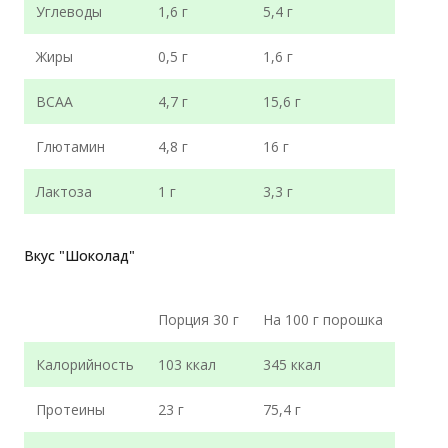
Углеводы
1,6 г
5,4 г
Жиры
0,5 г
1,6 г
ВСАА
4,7 г
15,6 г
Глютамин
4,8 г
16 г
Лактоза
1 г
3,3 г
Вкус "Шоколад"
Порция 30 г
На 100 г порошка
Калорийность
103 ккал
345 ккал
Протеины
23 г
75,4 г