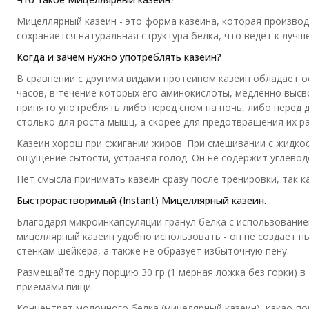
Мицеллярный казеин - это форма казеина, которая произво
сохраняется натуральная структура белка, что ведет к лучш
Когда и зачем нужно употреблять казеин?
В сравнении с другими видами протеином казеин обладает 
часов, в течение которых его аминокислоты, медленно выс
принято употреблять либо перед сном на ночь, либо перед
столько для роста мышц, а скорее для предотвращения их р
Казеин хорош при сжигании жиров. При смешивании с жидко
ощущение сытости, устраняя голод. Он не содержит углево
Нет смысла принимать казеин сразу после тренировки, так к
Быстрорастворимый (Instant) Мицеллярный казеин.
Благодаря микроинкапсуляции гранул белка с использовани
мицеллярный казеин удобно использовать - он не создает пы
стенкам шейкера, а также не образует избыточную пену.
Размешайте одну порцию 30 гр (1 мерная ложка без горки) 
приемами пищи.
Концентрат молочного белка (мицелярный казеин), какао-по