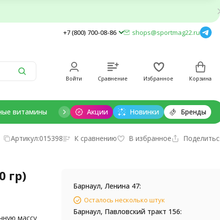
+7 (800) 700-08-86
shops@sportmag22.ru
Войти
Сравнение
Избранное
Корзина
ные витамины
Отдельные минералы
Акции
Новинки
Добавки для дет
Бренды
Артикул:
015398
К сравнению
В избранное
Поделитьс
 гр)
Барнаул, Ленина 47:
Осталось несколько штук
Барнаул, Павловский тракт 156:
чную массу