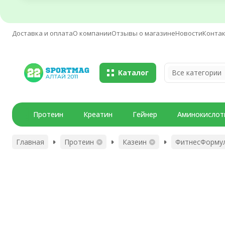
Доставка и оплата
О компании
Отзывы о магазине
Новости
Конта
Каталог
Все категории
Протеин
Креатин
Гейнер
Аминокислот
Главная
Протеин
Казеин
ФитнесФормула