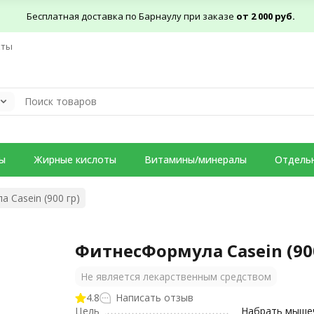
Бесплатная доставка по Барнаулу при заказе
от 2 000 руб.
кты
ы
Жирные кислоты
Витамины/минералы
Отдель
 Casein (900 гр)
ФитнесФормула Casein (900
Не является лекарственным средством
4.8
Написать отзыв
Цель
Набрать мыше