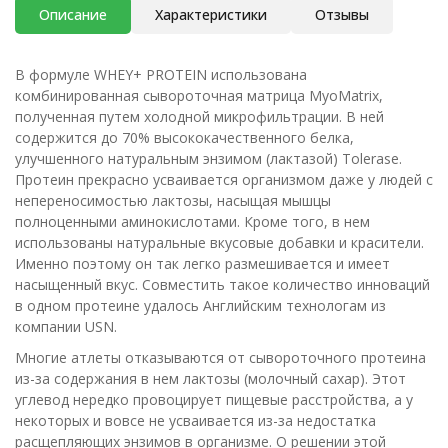
Описание
Характеристики
Отзывы
В формуле WHEY+ PROTEIN использована
комбинированная сывороточная матрица MyoMatrix,
полученная путем холодной микрофильтрации. В ней
содержится до 70% высококачественного белка,
улучшенного натуральным энзимом (лактазой) Tolerase.
Протеин прекрасно усваивается организмом даже у людей с
непереносимостью лактозы, насыщая мышцы
полноценными аминокислотами. Кроме того, в нем
использованы натуральные вкусовые добавки и красители.
Именно поэтому он так легко размешивается и имеет
насыщенный вкус. Совместить такое количество инноваций
в одном протеине удалось Английским технологам из
компании USN.
Многие атлеты отказываются от сывороточного протеина
из-за содержания в нем лактозы (молочный сахар). Этот
углевод нередко провоцирует пищевые расстройства, а у
некоторых и вовсе не усваивается из-за недостатка
расщепляющих энзимов в организме. О решении этой