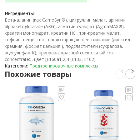
Ингредиенты:
Бета-аланин (как CarnoSyn®), цитруллин малат, аргинин
alphaketoglutarate (AKG), агматин сульфат (AgmaMAX®),
креатин моногидрат, креатин HCl, три-креатин малат,
кофеин, вещество , предотвращающее слипание (диоксид
кремния, фосфат кальция ), подсластители (сукралоза,
ацесульфам К), приправа, красный свекольный сок
concentrate5, цвет [E160a1,2,4 (E133, E102).
Категории:
Предтренировочные комплексы
Похожие товары