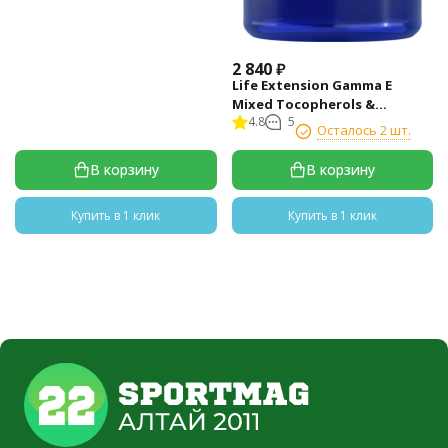
2 840
₽
Life Extension Gamma E
Mixed Tocopherols &
4.8
5
Tocotrienols (60 капс)
Осталось 2 шт.
В корзину
В корзину
Купить в 1 клик
Купить в 1 клик