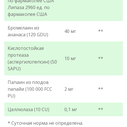
по фармакопее США
Липаза 2960 ед. по
фармакопее США
Бромелаин из
40 мг
**
ананаса (120 GDU)
Кислотостойкая
протеаза
10 мг
**
(аспергилопепсин) (50
SAPU)
Папаин из плодов
папайи (100 000 FCC
2 мг
**
PU)
Целлюлаза (10 CU)
0,1 мг
**
* Суточная норма не определена.