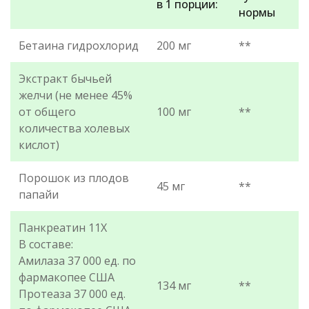
в 1 порции:
нормы
Бетаина гидрохлорид
200 мг
**
Экстракт бычьей
желчи (не менее 45%
от общего
100 мг
**
количества холевых
кислот)
Порошок из плодов
45 мг
**
папайи
Панкреатин 11X
В составе:
Амилаза 37 000 ед. по
фармакопее США
134 мг
**
Протеаза 37 000 ед.