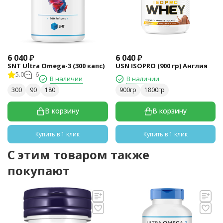
6 040
₽
6 040
₽
SNT Ultra Omega-3 (300 капс)
USN ISOPRO (900 гр) Англия
5.0
6
В наличии
В наличии
300
90
180
900гр
1800гр
В корзину
В корзину
Купить в 1 клик
Купить в 1 клик
C этим товаром также
покупают