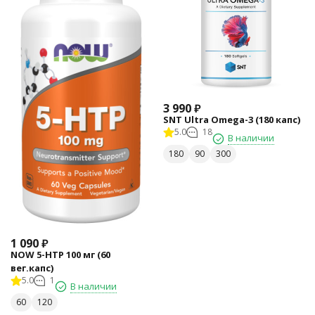
3 990
₽
SNT Ultra Omega-3 (180 капс)
5.0
18
В наличии
180
90
300
1 090
₽
NOW 5-HTP 100 мг (60
вег.капс)
5.0
1
В наличии
60
120