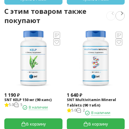
C этим товаром также
покупают
1 190
₽
1 640
₽
SNT KELP 150 мг (90 капс)
SNT Multivitamin Mineral
5.0
5
Tablets (90 табл)
В наличии
5.0
2
В наличии
В корзину
В корзину