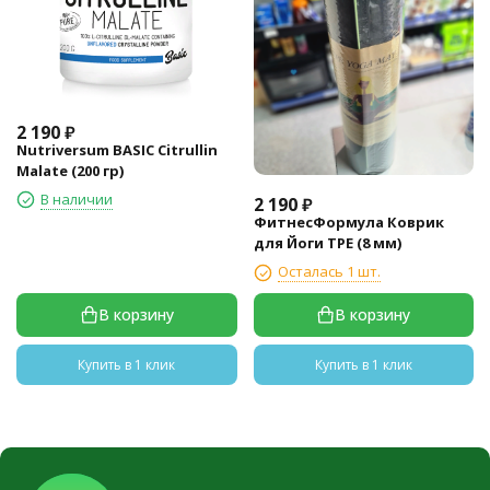
2 190
₽
Nutriversum BASIC Citrullin
Malate (200 гр)
В наличии
2 190
₽
ФитнесФормула Коврик
для Йоги TPE (8 мм)
Осталась 1 шт.
В корзину
В корзину
Купить в 1 клик
Купить в 1 клик