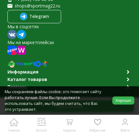
shops@sportmag22.ru
Telegram
Мы в соцсетях
Мы на маркетплейсах
Информация
Каталог товаров
Помощь
Мы сохраняем файлы cookie: это помогает сайту
Политика персональных данных
работать лучше. Если Вы продолжите
© 2011-2026 Sportmag22.ru
Хорошо
Разработано в
bodysite.ru
использовать сайт, мы будем считать, что Вас
В корзину
это устраивает.
Главная
Каталог
Корзина
Избранное
Войти