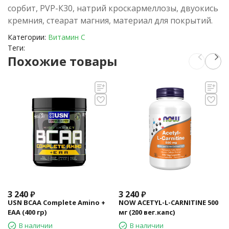
сорбит, PVP-К30, натрий кроскармеллозы, двуокись
кремния, стеарат магния, материал для покрытий.
Категории:
Витамин C
Теги:
Похожие товары
3 240
₽
3 240
₽
USN BCAA Complete Amino +
NOW ACETYL-L-CARNITINE 500
EAA (400 гр)
мг (200 вег.капс)
В наличии
В наличии