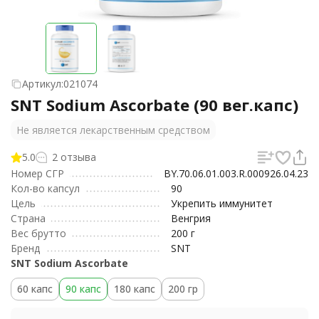
Артикул:
021074
SNT Sodium Ascorbate (90 вег.капс)
Не является лекарственным средством
5.0
2 отзыва
Номер СГР
BY.70.06.01.003.R.000926.04.23
Кол-во капсул
90
Цель
Укрепить иммунитет
Страна
Венгрия
Вес брутто
200 г
Бренд
SNT
SNT Sodium Ascorbate
60 капс
90 капс
180 капс
200 гр