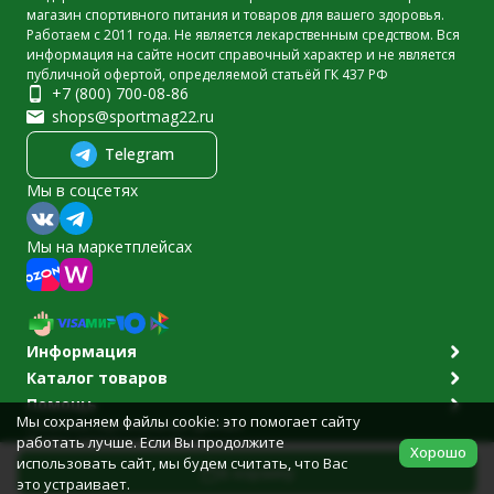
магазин спортивного питания и товаров для вашего здоровья.
Работаем с 2011 года. Не является лекарственным средством. Вся
информация на сайте носит справочный характер и не является
публичной офертой, определяемой статьёй ГК 437 РФ
+7 (800) 700-08-86
shops@sportmag22.ru
Telegram
Мы в соцсетях
Мы на маркетплейсах
Информация
Каталог товаров
Помощь
Мы сохраняем файлы cookie: это помогает сайту
Политика персональных данных
работать лучше. Если Вы продолжите
© 2011-2026 Sportmag22.ru
Хорошо
Разработано в
bodysite.ru
использовать сайт, мы будем считать, что Вас
В корзину
это устраивает.