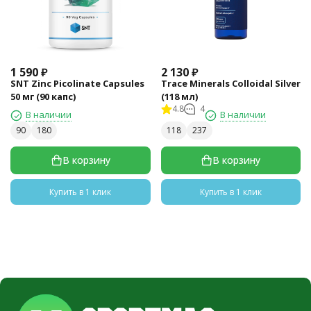
1 590
₽
2 130
₽
SNT Zinc Picolinate Capsules
Trace Minerals Colloidal Silver
50 мг (90 капс)
(118 мл)
4.8
4
В наличии
В наличии
90
180
118
237
В корзину
В корзину
Купить в 1 клик
Купить в 1 клик