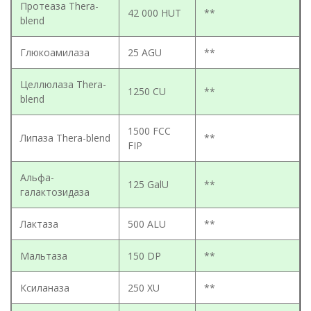
Протеаза Thera-
42 000 HUT
**
blend
Глюкоамилаза
25 AGU
**
Целлюлаза Thera-
1250 CU
**
blend
1500 FCC
Липаза Thera-blend
**
FIP
Альфа-
125 GalU
**
галактозидаза
Лактаза
500 ALU
**
Мальтаза
150 DP
**
Ксиланаза
250 XU
**