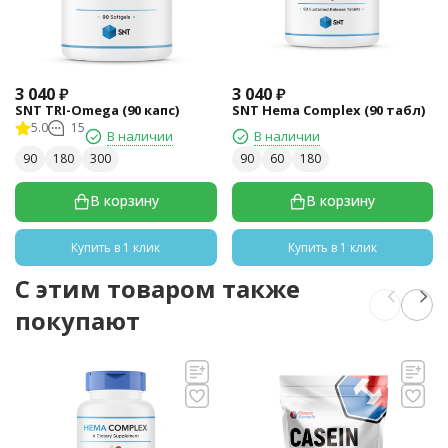
3 040
₽
3 040
₽
SNT TRI-Omega (90 капс)
SNT Hema Complex (90 табл)
5.0
15
В наличии
В наличии
90
180
300
90
60
180
В корзину
В корзину
Купить в 1 клик
Купить в 1 клик
C этим товаром также
покупают