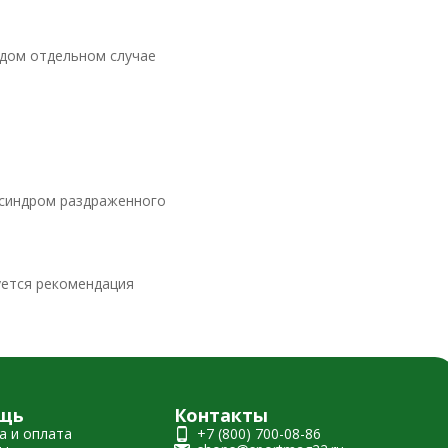
ждом отдельном случае
 синдром раздраженного
уется рекомендация
щь
Контакты
а и оплата
+7 (800) 700-08-86