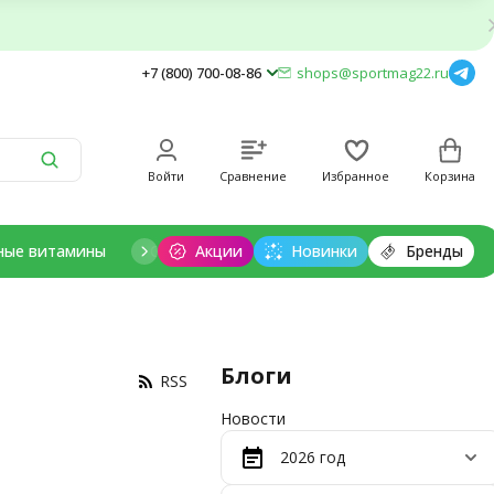
+7 (800) 700-08-86
shops@sportmag22.ru
Войти
Сравнение
Избранное
Корзина
ные витамины
Отдельные минералы
Акции
Новинки
Добавки для дет
Бренды
Блоги
RSS
Новости
2026 год