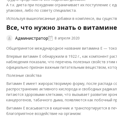
А т.к. диета при похудении ограничивает их поступление с 
упаковке, либо по совету специалиста.
Используя вышеописанные добавки в комплексе, вы существ
Все, что нужно знать о витамине
Администратор
8 апреля 2020
Общепринятое международное название витамина E — токо
Впервые витамин E обнаружили в 1922 г., как компонент р
наблюдения показали, что перечень полезных свойств этим н
официально признан важным питательным веществом, котор
Полезные свойства
Витамин Е имеет жирорастворимую форму, после распада с
распространению активного кислорода и свободных радикал
питаются здоровыми клетками, что вызывает развитие хрони
канцерогенов, табачного дыма, появляются как побочный п
Витамин Е всасывается в кишечник и транспортируется в пе
благоприятное воздействие на организм: