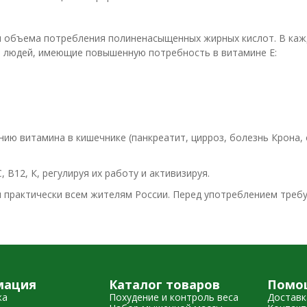
о и объема потребления полиненасыщенных жирных кислот. В ка
 людей, имеющие повышенную потребность в витамине Е:
ю витамина в кишечнике (панкреатит, цирроз, болезнь Крона,
 В12, К, регулируя их работу и активизируя.
 практически всем жителям России. Перед употреблением треб
мация
Каталог товаров
Помо
жа
Похудение и контроль веса
Доставк