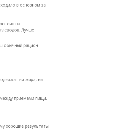
сходило в основном за
ротеин на
углеводов. Лучше
ваш обычный рацион
содержат ни жира, ни
 между приемами пищи.
ому хорошие результаты