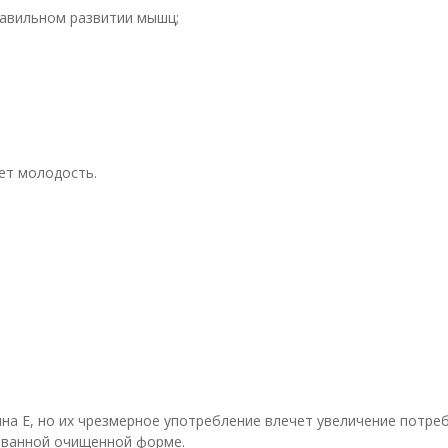
равильном развитии мышц;
ет молодость.
а Е, но их чрезмерное употребление влечет увеличение потреб
ованной очищенной форме.