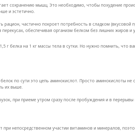
огает сохранению мышц. Это необходимо, чтобы похудение прои
чше и эстетично.
ь рацион, частично покроет потребность в сладком (вкусовой п
в перекусах, обеспечивая организм белком без лишних жиров и 
,5 г белка на 1 кг массы тела в сутки. Но нужно помнить, что 
 белок по сути это цепь аминокислот. Просто аминокислоты не 
ть их выше.
рузок, при приеме утром сразу после пробуждения и в перерывы
т при непосредственном участии витаминов и минералов, поэт