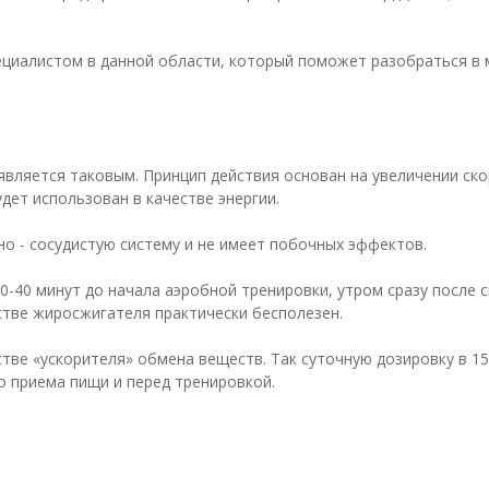
ециалистом в данной области, который поможет разобраться в 
является таковым. Принцип действия основан на увеличении ск
удет использован в качестве энергии.
о - сосудистую систему и не имеет побочных эффектов.
0-40 минут до начала аэробной тренировки, утром сразу после с
естве жиросжигателя практически бесполезен.
тве «ускорителя» обмена веществ. Так суточную дозировку в 15
до приема пищи и перед тренировкой.