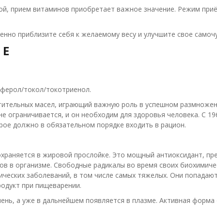
едой, прием витаминов приобретает важное значение. Режим приё
енно приблизите себя к желаемому весу и улучшите свое самочу
 Е
ферол/токол/токотриенол.
астительных масел, играющий важную роль в успешном размноже
е ограничивается, и он необходим для здоровья человека. С 19
ое должно в обязательном порядке входить в рацион.
охраняется в жировой прослойке. Это мощный антиоксидант, п
ов в организме. Свободные радикалы во время своих биохимиче
ческих заболеваний, в том числе самых тяжелых. Они попадают
родукт при пищеварении.
чень, а уже в дальнейшем появляется в плазме. Активная форма