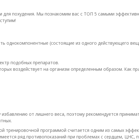
ии для похудения. Мы познакомим вас с ТОП 5 самыми эффектив
ступим!
ить однокомпонентные (состоящие из одного действующего вещ
ектр подобных препаратов.
оторых воздействует на организм определенным образом. Как п
избавлению от лишнего веса, поэтому рекомендуется принима
тных.
ой тренировочной программой считается одним из самых эффе
 имеется ряд противопоказаний при проблемах с сердцем, ЦНС,