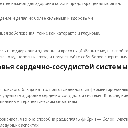
ает ее важной для здоровья кожи и предотвращения морщин.
дение и делая их более сильными и здоровыми.
ая заболевания, такие как катаракта и глаукома.
ль в поддержании здоровья и красоты. Добавьте медь в свой ра
ою кожу, волосы и глаза, и почувствуйте себя более энергичным
овья сердечно-сосудистой системы
японского блюда натто, приготовленного из ферментированных
 улучшать здоровье сердечно-сосудистой системы. В последние
нциальным терапевтическим свойствам.
означает, что она способна расщеплять фибрин — белок, учас
следующих аспектах: