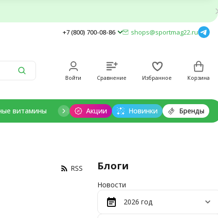
+7 (800) 700-08-86
shops@sportmag22.ru
Войти
Сравнение
Избранное
Корзина
ные витамины
Отдельные минералы
Акции
Новинки
Добавки для дет
Бренды
Блоги
RSS
Новости
2026 год