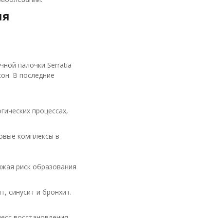
ия
ной палочки Serratia
он. В последние
гических процессах,
овые комплексы в
ижая риск образования
, синусит и бронхит.
есс восстановления.