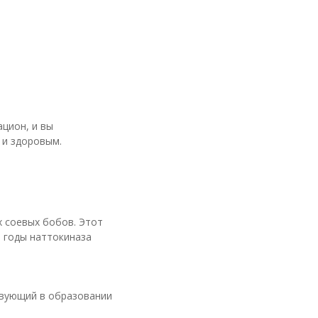
цион, и вы
 и здоровым.
 соевых бобов. Этот
 годы наттокиназа
твующий в образовании