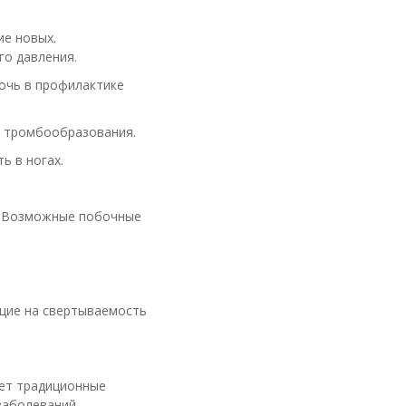
е новых.
го давления.
очь в профилактике
к тромбообразования.
ь в ногах.
н. Возможные побочные
ющие на свертываемость
яет традиционные
заболеваний.