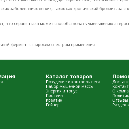
ких заболеваниях легких, таких как хронический бронхит, за с
ют, что серапептаза может способствовать уменьшению атерос
ьный фермент с широким спектром применения.
мация
Каталог товаров
Помо
жа
Похудение и контроль веса
Доставк
Набор мышечной массы
Контак
Энергия и тонус
О компа
Протеин
Политик
Креатин
Отзывы 
Гейнер
Раздел 