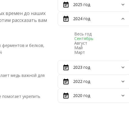
2025 год
ых времен до наших
2024 год
отим рассказать вам
Весь год
Сентябрь
Август
х ферментов и белков,
Май
ц.
Март
2023 год
елает медь важной для
2022 год
2020 год
 помогает укрепить