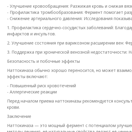
- Улучшение кровообращения: Разжижая кровь и снижая вязк
- Профилактика тромбообразования: Фермент помогает раз
- Снижение артериального давления: Исследования показыв
1. Профилактика сердечно-сосудистых заболеваний: Благод
инфарктов и инсультов.
2. Улучшение состояния при варикозном расширении вен: Ф
3. Поддержка при хронической венозной недостаточности: Н
Безопасность и побочные эффекты
Наттокиназа обычно хорошо переносится, но может взаимо
эффекты включают:
- Повышенный риск кровотечений
- Аллергические реакции
Перед началом приема наттокиназы рекомендуется консульт
крови.
Заключение
Наттокиназа — это мощный фермент с потенциалом улучшен
методы лечения, её натуральные свойства делают её ценны