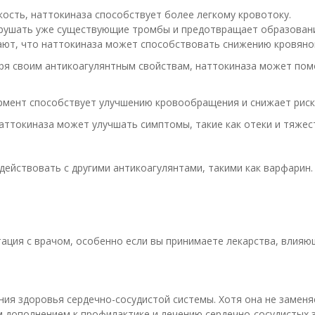
ость, наттокиназа способствует более легкому кровотоку.
рушать уже существующие тромбы и предотвращает образовани
ают, что наттокиназа может способствовать снижению кровяно
аря своим антикоагулянтным свойствам, наттокиназа может пом
ермент способствует улучшению кровообращения и снижает рис
аттокиназа может улучшать симптомы, такие как отеки и тяжест
действовать с другими антикоагулянтами, такими как варфари
ация с врачом, особенно если вы принимаете лекарства, влия
ия здоровья сердечно-сосудистой системы. Хотя она не замен
м дополнением к профилактике и лечению сердечно-сосудистых 