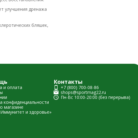
чет улучшения дренажа
клеротических бляшек,
щь
Контакты
а и оплата
+7 (800) 700-08-86
ты
shops@sportmag22.ru
нии
Пн-Вс 10:00-20:00 (без перерыва)
а конфиденциальности
о магазине
«Иммунитет и здоровье»