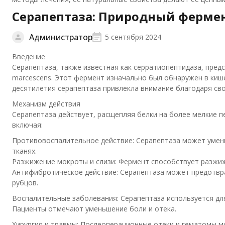
Серапептаза: Природный ферме
Администратор
5 сентября 2024
Введение
Серапептаза, также известная как серратиопептидаза, пред
marcescens. Этот фермент изначально был обнаружен в кише
десятилетия серапептаза привлекла внимание благодаря св
Механизм действия
Серапептаза действует, расщепляя белки на более мелкие п
включая:
Противовоспалительное действие: Серапептаза может умен
тканях.
Разжижение мокроты и слизи: Фермент способствует разжиже
Антифибротическое действие: Серапептаза может предотвр
рубцов.
Воспалительные заболевания: Серапептаза используется для 
Пациенты отмечают уменьшение боли и отека.
Хирургия и травмы: Послеоперационные отеки и гематомы м