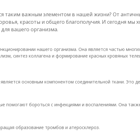
тся таким важным элементом в нашей жизни? От античн
ровья, красоты и общего благополучия. И сегодня мы х
 для вашего организма.
ункционировании нашего организма. Она является частью многи
олизм, синтез коллагена и формирование красных кровяных теле
й является основным компонентом соединительной ткани. Это д
е помогают бороться с инфекциями и воспалениями. Она также
вращая образование тромбов и атеросклероз.