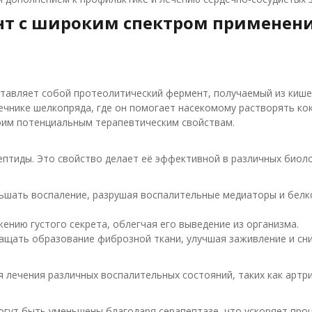
нт с широким спектром применен
ставляет собой протеолитический фермент, получаемый из кишеч
чнике шелкопряда, где он помогает насекомому растворять кок
оим потенциальным терапевтическим свойствам.
ептиды. Это свойство делает её эффективной в различных биоло
ьшать воспаление, разрушая воспалительные медиаторы и белк
нию густого секрета, облегчая его выведение из организма.
ащать образование фиброзной ткани, улучшая заживление и сн
лечения различных воспалительных состояний, таких как артрит
огут быть уменьшены благодаря серапептазе, что ускоряет проц